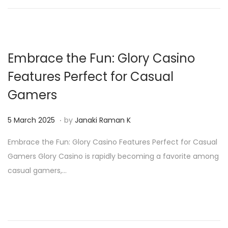
n
0
o
2
n
5
Embrace the Fun: Glory Casino
Features Perfect for Casual
Gamers
.
P
5
5 March 2025
by
Janaki Raman K
o
M
Embrace the Fun: Glory Casino Features Perfect for Casual
s
a
Gamers Glory Casino is rapidly becoming a favorite among
t
r
casual gamers,…
e
c
d
h
o
2
n
0