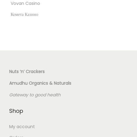
Vovan Casino
Комета Казино
Nuts ‘n’ Crackers
Amudhu Organics & Naturals
Gateway to good health
Shop
My account