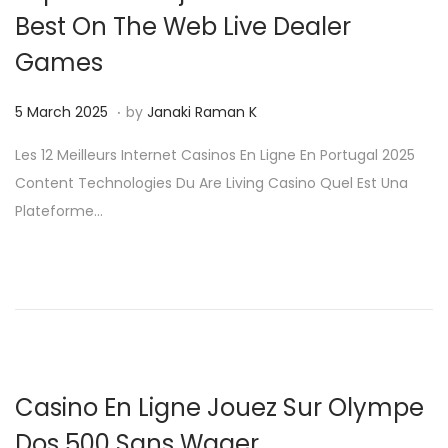
Best On The Web Live Dealer
Games
.
P
5
5 March 2025
by
Janaki Raman K
o
M
Les 12 Meilleurs Internet Casinos En Ligne En Portugal 2025
s
a
Content Technologies Du Are Living Casino Quel Est Una
t
r
Plateforme…
e
c
d
h
o
2
n
0
2
5
Casino En Ligne Jouez Sur Olympe
Dos 500 Sans Wager