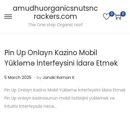
amudhuorganicsnutsnc
0
0
rackers.com
S
S
The One stop Organic roof
k
k
i
i
p
p
Pin Up Onlayn Kazino Mobil
t
t
o
o
Yükləmə İnterfeysini İdarə Etmək
n
c
.
P
5
a
o
5 March 2025
by
Janaki Raman K
o
M
v
n
Pin Up Onlayn Kazino Mobil Yükləmə İnterfeysini İdarə Etmək
s
a
i
t
Pin Up onlayn kazinosunun mobil tətbiqini yükləmək və
t
r
g
e
intuitiv interfeysdə necə…
e
c
a
n
d
h
t
t
o
2
i