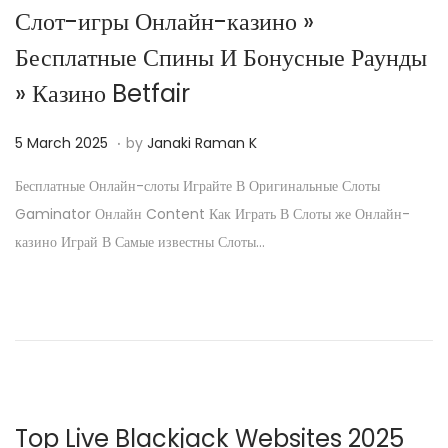
Слот-игры Онлайн-казино »
Бесплатные Спины И Бонусные Раунды
» Казино Betfair
.
P
5
5 March 2025
by
Janaki Raman K
o
M
Бесплатные Онлайн-слоты Играйте В Оригинальные Слоты
s
a
Gaminator Онлайн Content Как Играть В Слоты же Онлайн-
t
r
казино Играй В Самые известны Слоты…
e
c
d
h
o
2
n
0
2
5
Top Live Blackjack Websites 2025