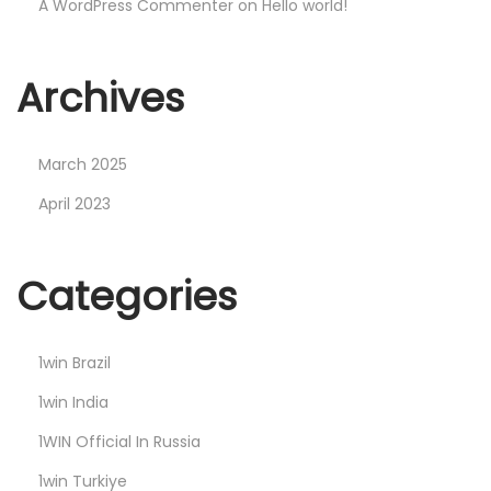
A WordPress Commenter
on
Hello world!
Archives
March 2025
April 2023
Categories
1win Brazil
1win India
1WIN Official In Russia
1win Turkiye