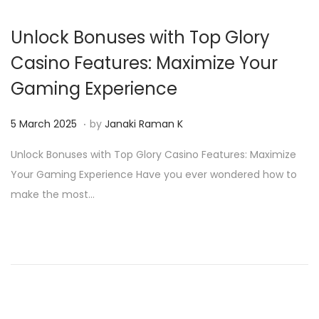
5
Unlock Bonuses with Top Glory
Casino Features: Maximize Your
Gaming Experience
.
P
5
5 March 2025
by
Janaki Raman K
o
M
Unlock Bonuses with Top Glory Casino Features: Maximize
s
a
Your Gaming Experience Have you ever wondered how to
t
r
make the most…
e
c
d
h
o
2
n
0
2
5