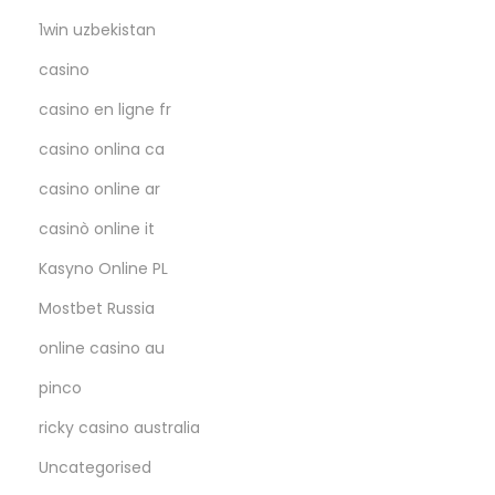
1win uzbekistan
casino
casino en ligne fr
casino onlina ca
casino online ar
casinò online it
Kasyno Online PL
Mostbet Russia
online casino au
pinco
ricky casino australia
Uncategorised