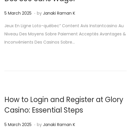
.
P
5
5 March 2025
by
Janaki Raman K
o
M
Jeux En Ligne Loto-québec” Content Avis Instantcasino Au
s
a
Niveau Des Moyens Sobre Paiement Acceptés Avantages &
t
r
Inconvénients Des Casinos Sobre…
e
c
d
h
o
2
n
0
2
5
How to Login and Register at Glory
Casino: Essential Steps
.
P
5
5 March 2025
by
Janaki Raman K