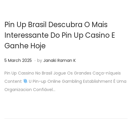
2
5
Pin Up Brasil Descubra O Mais
Interessante Do Pin Up Casino E
Ganhe Hoje
.
P
5
5 March 2025
by
Janaki Raman K
o
M
Pin Up Cassino No Brasil Jogue Os Grandes Caça-níqueis
s
a
Content
U Pin-up Online Gambling Establishment É Uma
t
r
Organizacion Confiável…
e
c
d
h
o
2
n
0
2