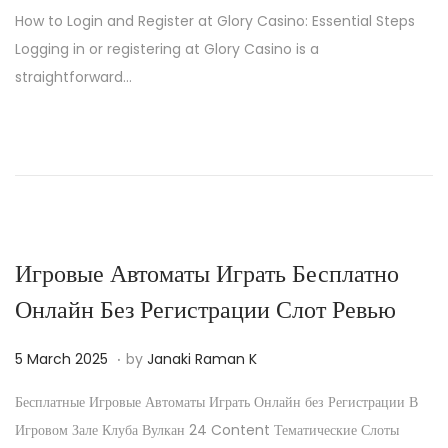
o
M
How to Login and Register at Glory Casino: Essential Steps
s
a
Logging in or registering at Glory Casino is a
t
r
straightforward…
e
c
d
h
o
2
n
0
2
5
Игровые Автоматы Играть Бесплатно
Онлайн Без Регистрации Слот Ревью
.
P
5
5 March 2025
by
Janaki Raman K
o
M
Бесплатные Игровые Автоматы Играть Онлайн без Регистрации В
s
a
Игровом Зале Клуба Вулкан 24 Content Тематические Слоты
t
r